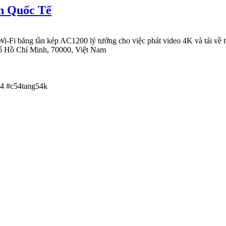
n Quốc Tế
i băng tần kép AC1200 lý tưởng cho việc phát video 4K và tải về t
ố Hồ Chí Minh, 70000, Việt Nam
c54 #c54tang54k