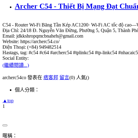
Archer C54 - Thiết Bị Mạng Đạt Chuẩ
C54 - Router Wi-Fi Băng Tần Kép AC1200· Wi-Fi AC tốc độ cao—Wi-F
Địa Chỉ: 24/18 Đ. Nguyễn Văn Đừng, Phường 5, Quận 5, Thành Ph
Email: jdkkshropqmcbnaheh@gmail.com
Website: https://archerc54.co/
Điện Thoại: (+84) 949482514
Hastags, tag: #c54 #c64 #archerc54 #tplinkc54 #tp-linkc54 #nhacai
Social Entity:
(繼續閱讀...)
archerc54co 發表在
痞客邦
留言
(0)
人氣(
)
個人分類：
▲top
1
暱稱：